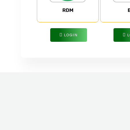
RDM
LOGIN
L