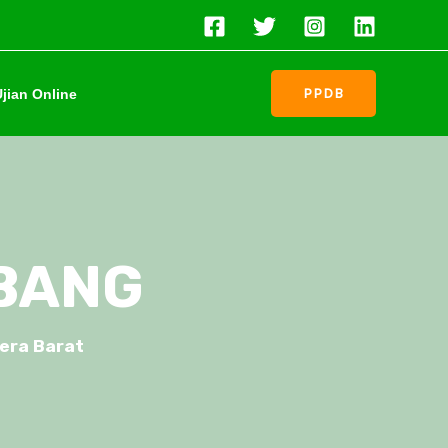
PPDB
jian Online
UBANG
era Barat