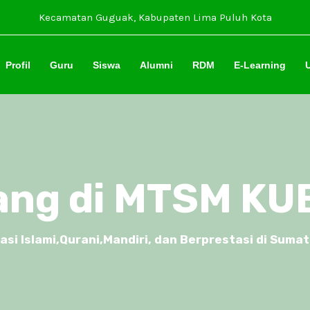
Kecamatan Guguak, Kabupaten Lima Puluh Kota
Profil
Guru
Siswa
Alumni
RDM
E-Learning
U
ang di MTSM K
 Islami,Qurani,Mandiri, dan Berprestasi di Sumat